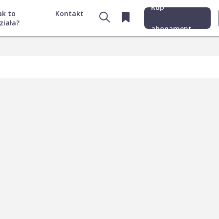
Kup
ak to
Kontakt
ziała?
abonament