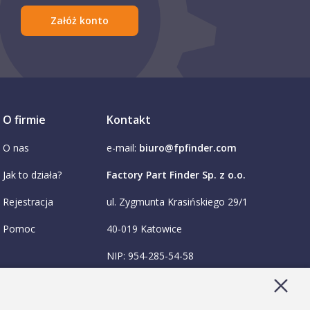
Załóż konto
O firmie
Kontakt
O nas
e-mail:
biuro@fpfinder.com
Jak to działa?
Factory Part Finder Sp. z o.o.
Rejestracja
ul. Zygmunta Krasińskiego 29/1
Pomoc
40-019 Katowice
NIP: 954-285-54-58
KRS: 0001036474