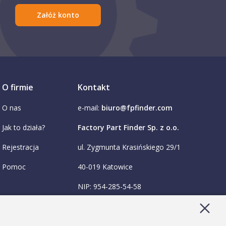
Załóż konto
O firmie
Kontakt
O nas
e-mail:
biuro@fpfinder.com
Jak to działa?
Factory Part Finder Sp. z o.o.
Rejestracja
ul. Zygmunta Krasińskiego 29/1
Pomoc
40-019 Katowice
NIP: 954-285-54-58
KRS: 0001036474