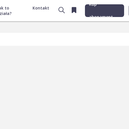
Kup
ak to
Kontakt
ziała?
abonament