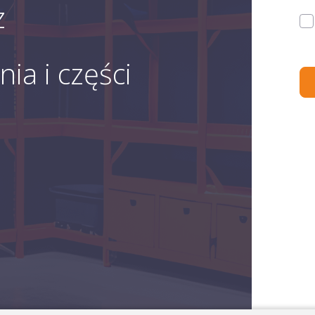
z
ia i części